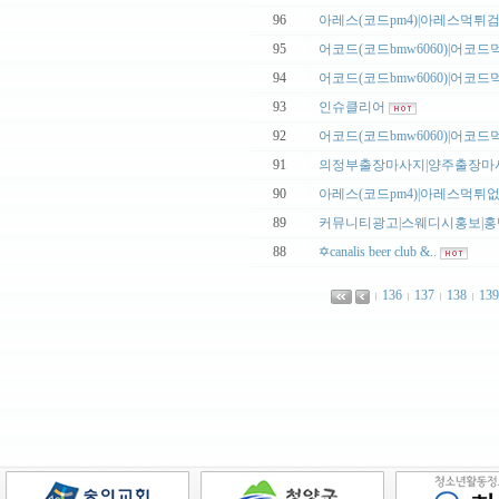
|
96
아레스(코드pm4)|아레스먹튀검증
|
95
어코드(코드bmw6060)|어코드먹
|
94
어코드(코드bmw6060)|어코드먹
|
93
인슈클리어
|
92
어코드(코드bmw6060)|어코드먹
|
91
의정부출장마사지|양주출장마사지
|
90
아레스(코드pm4)|아레스먹튀없는
|
89
커뮤니티광고|스웨디시홍보|홍반
|
88
✡️canalis beer club &..
136
137
138
139