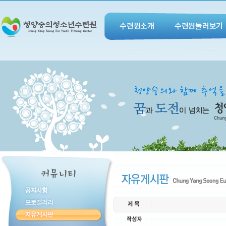
수련원소개
수련원둘러보기