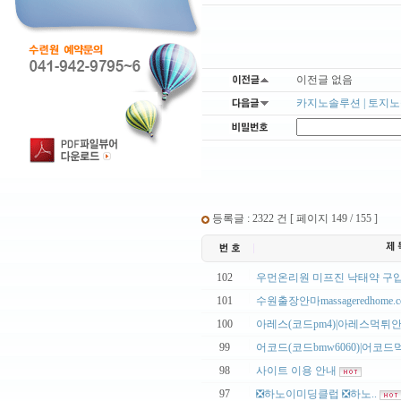
이전글 없음
카지노솔루션 | 토지노솔
등록글 : 2322 건 [ 페이지 149 / 155 ]
|
102
우먼온리원 미프진 낙태약 구입방
|
101
수원출장안마massageredhome.c
|
100
아레스(코드pm4)|아레스먹튀안전
|
99
어코드(코드bmw6060)|어코드먹
|
98
사이트 이용 안내
|
97
❎하노이미딩클럽 ❎하노..