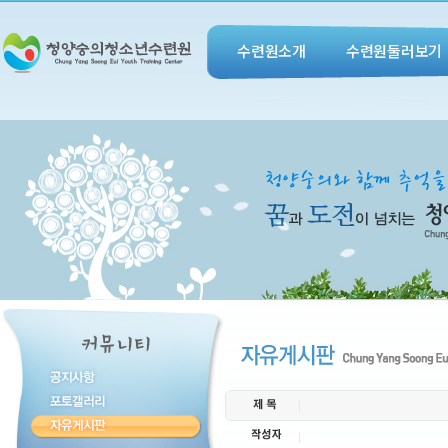
수련원소개
수련원둘러보기