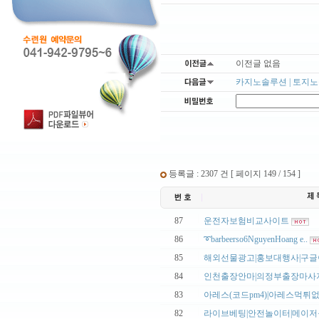
이전글 없음
카지노솔루션 | 토지노솔
등록글 : 2307 건 [ 페이지 149 / 154 ]
|
87
운전자보험비교사이트
|
86
➰barbeerso6NguyenHoang e..
|
85
해외선물광고|홍보대행사|구글이
|
84
인천출장안마|의정부출장마사지ma
|
83
아레스(코드pm4)|아레스먹튀없는
|
82
라이브베팅|안전놀이터|메이저놀