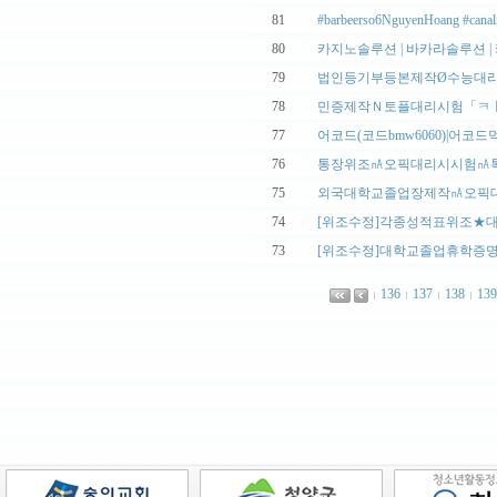
|
81
#barbeerso6NguyenHoang #canali
|
80
카지노솔루션 | 바카라솔루션 | 
|
79
법인등기부등본제작Ø수능대리시
|
78
민증제작Ｎ토플대리시험「ㅋㅏ_톡
|
77
어코드(코드bmw6060)|어코드먹
|
76
통장위조㎁오픽대리시시험㎁톡
|
75
외국대학교졸업장제작㎁오픽대
|
74
[위조수정]각종성적표위조★대
|
73
[위조수정]대학교졸업휴학증명
136
137
138
139