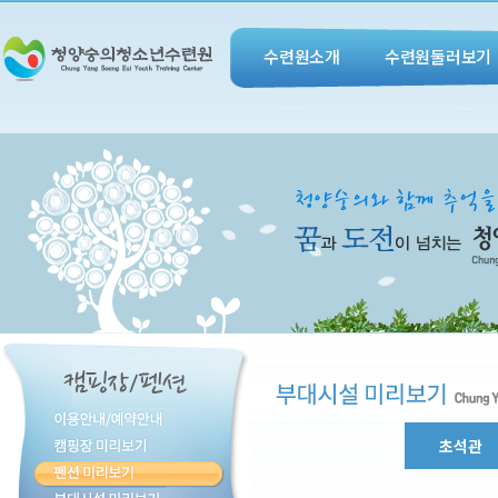
수련원소개
수련원둘러보기
초석관