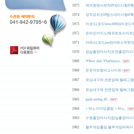
1975
|
재적증명서제작Ø대리시험Ø톡친
1974
|
성적표위조Ø텝스대리시험Ø톡친
1973
|
어코드(코드bmw6060)|어코드먹
1972
|
온라인카지노|해외토토사이트|안
1971
|
아레스(코드pm4)|아레스먹튀안전
1970
|
잠실출장마사지|포천출장마사지|
1969
|
➰Beer club ➰barbeerso..
1968
|
운전자보험비교사이트
1967
|
유심내구제 전문업체 텔레그램 : @
1966
|
유심내구제 전문업체 텔레그램 : @
1965
|
quán nướng đồ..
1964
|
✨하노이미딩클럽 ✨하노..
1963
|
수원출장마사지|잠실출장마사지|
1962
|
블루게임홀덤 블루게임바둑이 