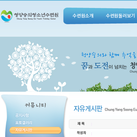
수련원소개
수련원둘러보기