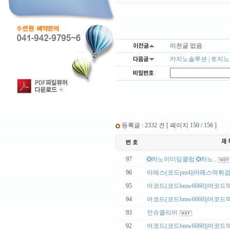
이전글 없음
카지노솔루션 | 토지노솔
등록글 : 2332 건 [ 페이지 150 / 156 ]
|
97
❎하노이미딩클럽 ❎하노..
|
96
아레스(코드pm4)|아레스먹튀검증
|
95
어코드(코드bmw6060)|어코드먹
|
94
어코드(코드bmw6060)|어코드먹
|
93
인슈클리어
|
92
어코드(코드bmw6060)|어코드먹