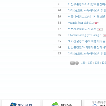
|
91
의정부출장마사지|양주출장마사지
|
90
아레스(코드pm4)|아레스먹튀없는
|
89
커뮤니티광고|스웨디시홍보|홍반
|
88
✡️canalis beer club &..
|
87
운전자보험비교사이트
|
86
➰barbeerso6NguyenHoang e..
|
85
해외선물광고|홍보대행사|구글이
|
84
인천출장안마|의정부출장마사지ma
|
83
아레스(코드pm4)|아레스먹튀없는
136
137
138
139