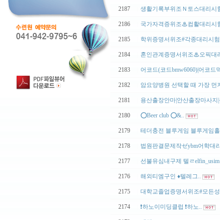
2187
|
생활기록부위조Ｎ토스대리시험「
2186
|
국가자격증위조♨컴활대리시험
2185
|
학위증명서위조#각종대리시험전
2184
|
혼인관계증명서위조♨오픽대리
2183
|
어코드(코드bmw6060)|어코드먹
2182
|
암요양병원 선택할 때 가장 먼저
2181
|
용산출장안마|안산출장마사지|성
2180
|
⭕️Beer club ⭕&..
2179
|
테더충전 블루게임 블루게임홀덤
2178
|
법원판결문제작ゼybm어학대리
2177
|
선불유심내구제 텔ㄹelfin_usim
2176
|
해외티엠구인 ♦️텔레그..
2175
|
대학교졸업증명서위조#모든성적
2174
|
❗하노이미딩클럽 ❗하노..