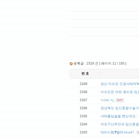
등록글 : 2319 건 [ 페이지 11 / 155 ]
|
2169
당산 미프진 인공낙태약복
|
2168
미프진은 어떤 원리로 임신
|
2167
⭐️club ⭐ᥧ..
|
2166
경상북도 임신중절수술가
|
2165
낙태흡입술을 했는데요.. 
|
2164
마포구산부인과 임신중절수
|
2163
대리시험❣️텔레:bbss47..