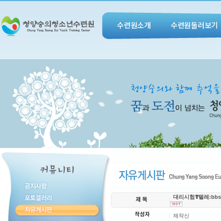
수련원소개
수련원둘러보기
대리시험❣️텔레:bbs
제작신