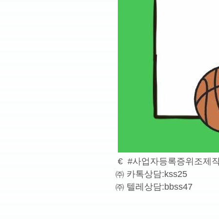
€ #사업자등록증위조제작
㈜ 카톡상담:kss25
㈜ 텔레상담:bbss47