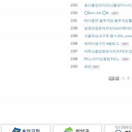
|
2193
용산출장안마|안산출장마사지|성
|
2192
⭕️Beer club ⭕&..
|
2191
테더충전 블루게임 블루게임홀덤
|
2190
법원판결문제작ゼybm어학대리
|
2189
선불유심내구제 텔ㄹelfin_usim
|
2188
해외티엠구인 ♦️텔레그..
|
2187
대학교졸업증명서위조#모든성적
|
2186
❗하노이미딩클럽 ❗하노..
|
2185
페란
1
2