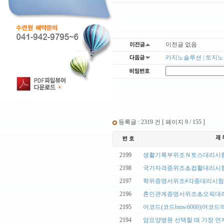
이전글 없음
카지노솔루션 | 토지노솔
등록글 : 2319 건 [ 페이지 9 / 155 ]
|
2199
생활기록부위조Ｎ토스대리시험「
|
2198
국가자격증위조♨컴활대리시험
|
2197
학위증명서위조#각종대리시험전
|
2196
혼인관계증명서위조♨오픽대리
|
2195
어코드(코드bmw6060)|어코드먹
|
2194
암요양병원 선택할 때 가장 먼저