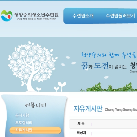
수련원소개
수련원둘러보기