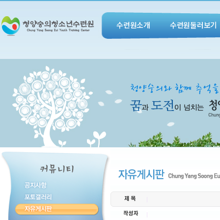
수련원소개
수련원둘러보기