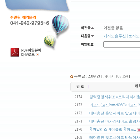
이전글 없음
카지노솔루션 | 토지노솔
등록글 : 2309 건 [ 페이지 10 / 154 ]
|
2174
경력증명서위조⭐토픽대리시험 
|
2173
어코드(코드bmw6060)|어코드먹
|
2172
테더충전 홀덤사이트 맞고사이트
|
2171
테더충전 바카라사이트 홀덤사이
|
2170
✌까날리스비어클럽 ✌하노..
|
2169
테더충전 맞고사이트 바둑이사이