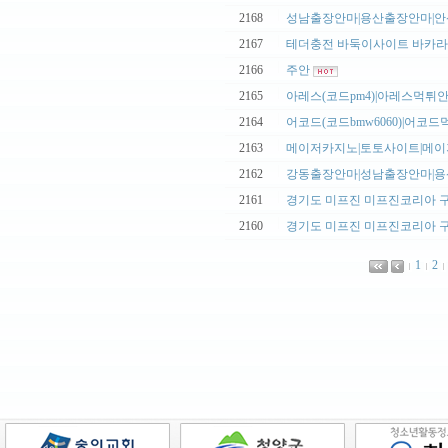
|
2168
성남출장안마|용산출장안마|안산
|
2167
테더충전 바둑이사이트 바카라사
|
2166
주안
|
2165
아레스(코드pm4)|아레스먹튀안전
|
2164
어코드(코드bmw6060)|어코드먹
|
2163
메이저카지노|토토사이트|메이저
|
2162
강동출장안마|성남출장안마|용산
|
2161
경기도 미프진 미프진코리아 구매
|
2160
경기도 미프진 미프진코리아 구매
1
2