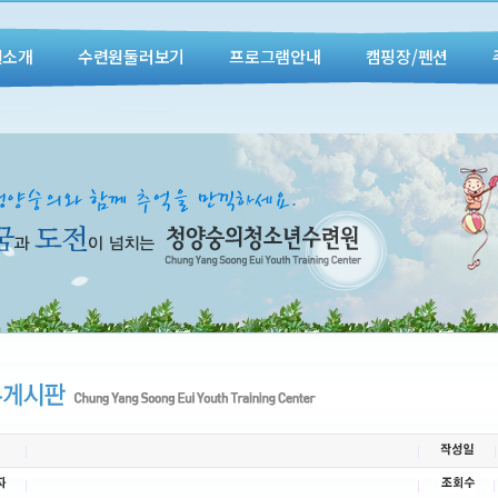
원소개
수련원둘러보기
프로그램안내
캠핑장/펜션