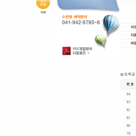
등록글 : 
84
83
82
81
80
79