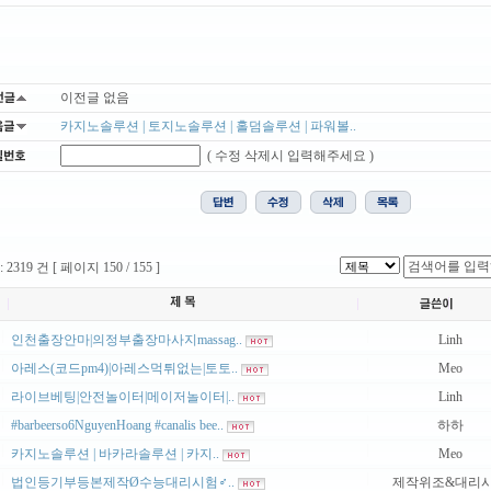
이전글 없음
카지노솔루션 | 토지노솔루션 | 홀덤솔루션 | 파워볼..
( 수정 삭제시 입력해주세요 )
2319 건 [ 페이지 150 / 155 ]
|
|
인천출장안마|의정부출장마사지massag..
Linh
|
|
아레스(코드pm4)|아레스먹튀없는|토토..
Meo
|
|
라이브베팅|안전놀이터|메이저놀이터|..
Linh
|
|
#barbeerso6NguyenHoang #canalis bee..
하하
|
|
카지노솔루션 | 바카라솔루션 | 카지..
Meo
|
|
법인등기부등본제작Ø수능대리시험♂..
제작위조&대리