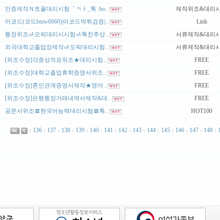
|
|
민증제작Ｎ토플대리시험「ㅋㅏ_톡 :ho..
제작위조&대리
|
|
어코드(코드bmw6060)|어코드먹튀검증|..
Linh
|
|
통장위조㎁오픽대리시시험㎁톡친추상..
서류제작&대리
|
|
외국대학교졸업장제작㎁오픽대리시험..
서류제작&대리
|
|
[위조수정]각종성적표위조★대리시험..
FREE
|
|
[위조수정]대학교졸업휴학증명서위조..
FREE
|
|
[위조수정]혼인관계증명서제작★영어..
FREE
|
|
[위조수정]은행통장거래내역서제작&대..
FREE
|
|
공문서위조〓한국어능력대리시험〓톡..
HOT100
136
137
138
139
140
141
142
143
144
145
146
147
148