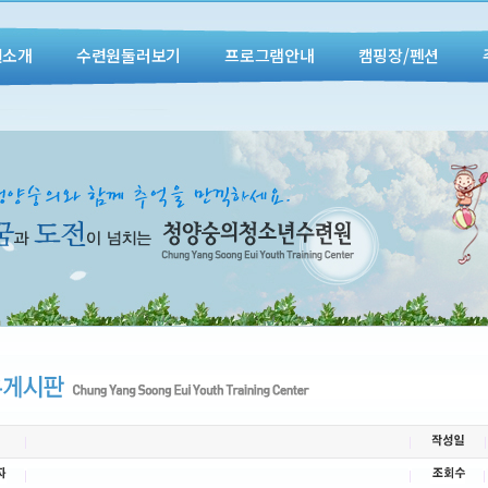
원소개
수련원둘러보기
프로그램안내
캠핑장/펜션