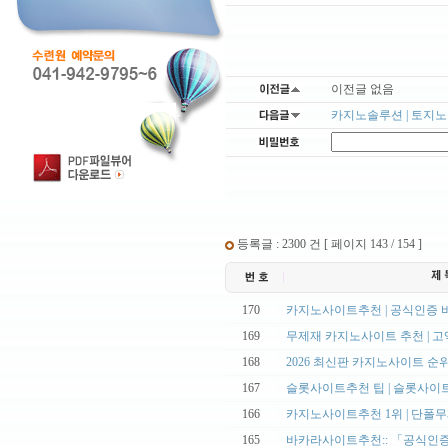
이전글 없음
카지노솔루션 | 토지노솔
등록글 : 2300 건 [ 페이지 143 / 154 ]
|
170
카지노사이트추천 | 공식인증 바
|
169
무제재 카지노사이트 추천 | 고액
|
168
2026 최신판 카지노사이트 순위 |
|
167
슬롯사이트추천 팁 | 슬롯사이트
|
166
카지노사이트추천 1위 | 단폴무제
|
165
바카라사이트추천:: 「공식인증」