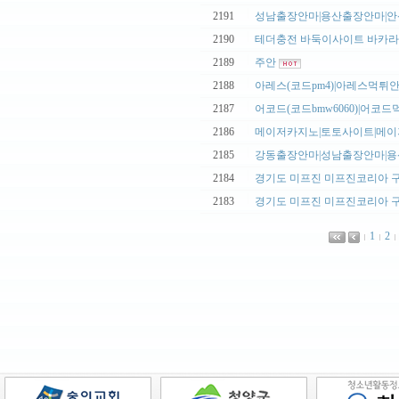
|
2191
성남출장안마|용산출장안마|안산
|
2190
테더충전 바둑이사이트 바카라사
|
2189
주안
|
2188
아레스(코드pm4)|아레스먹튀안전
|
2187
어코드(코드bmw6060)|어코드먹
|
2186
메이저카지노|토토사이트|메이저
|
2185
강동출장안마|성남출장안마|용산
|
2184
경기도 미프진 미프진코리아 구매
|
2183
경기도 미프진 미프진코리아 구매
1
2