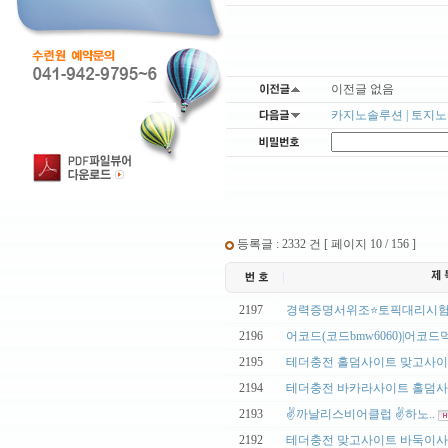
이전글 없음
카지노솔루션 | 토지노솔
등록글 : 2332 건 [ 페이지 10 / 156 ]
|
2197
경력증명서위조⭐토픽대리시험 
|
2196
어코드(코드bmw6060)|어코드먹
|
2195
테더충전 홀덤사이트 맞고사이트
|
2194
테더충전 바카라사이트 홀덤사이
|
2193
✌까날리스비어클럽 ✌하노..
|
2192
테더충전 맞고사이트 바둑이사이