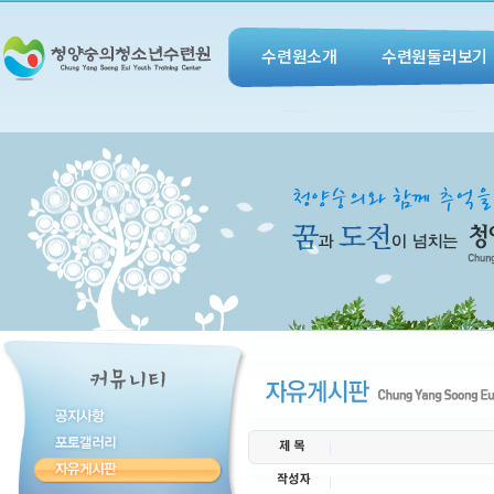
수련원소개
수련원둘러보기