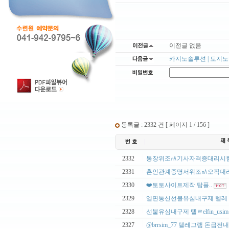
이전글 없음
카지노솔루션 | 토지노솔
등록글 : 2332 건 [ 페이지 1 / 156 ]
|
2332
통장위조㎁기사자격증대리시험
|
2331
혼인관계증명서위조㎁오픽대리
|
2330
❤️토토사이트제작 탑플..
|
2329
엘핀통신선불유심내구제 텔레 elfi
|
2328
선불유심내구제 텔ㄹelfin_usim
|
2327
@brrsim_77 텔레그램 돈급전내