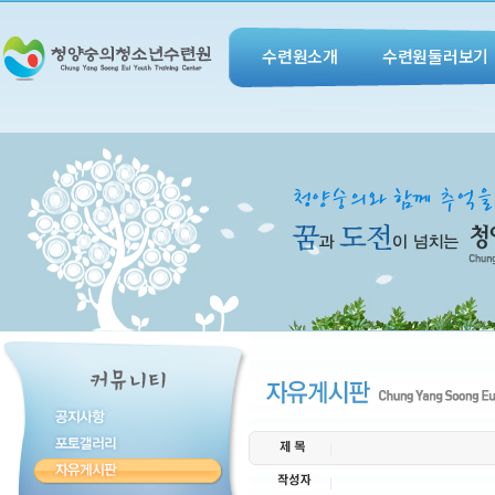
수련원소개
수련원둘러보기