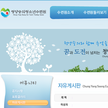
수련원소개
수련원둘러보기