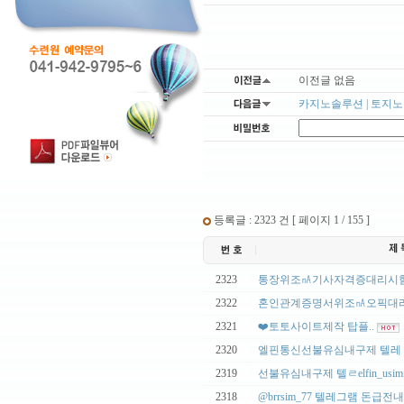
이전글 없음
카지노솔루션 | 토지노솔
등록글 : 2323 건 [ 페이지 1 / 155 ]
|
2323
통장위조㎁기사자격증대리시험
|
2322
혼인관계증명서위조㎁오픽대리
|
2321
❤️토토사이트제작 탑플..
|
2320
엘핀통신선불유심내구제 텔레 elfi
|
2319
선불유심내구제 텔ㄹelfin_usim
|
2318
@brrsim_77 텔레그램 돈급전내